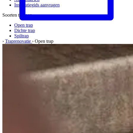
Inspiratiegids aanvragen
Soorten trappen
Open trap
Dichte trap
Spiltrap
›
Traprenovatie
›
Open trap
Meer informatie
Materialen & kwaliteit
Werkwijze
Veelgestelde vragen
Het bedrijf
Over ons
Ons team
Vacatures
Kwaliteit & service
Werkgebied
Onze garantie
Klant werft klant