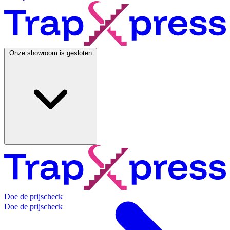
Onze showroom is gesloten
D
o
e
d
e
p
r
i
j
s
c
h
e
c
k