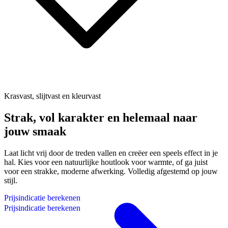
Krasvast, slijtvast en kleurvast
E
Strak, vol karakter en helemaal naar
jouw smaak
Laat licht vrij door de treden vallen en creëer een speels effect in je
hal. Kies voor een natuurlijke houtlook voor warmte, of ga juist
voor een strakke, moderne afwerking. Volledig afgestemd op jouw
stijl.
P
r
i
j
s
i
n
d
i
c
a
t
i
e
b
e
r
e
k
e
n
e
n