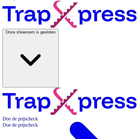
Onze showroom is gesloten
D
o
e
d
e
p
r
i
j
s
c
h
e
c
k