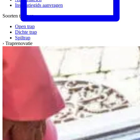
Inspiratiegids aanvragen
Soorten trappen
Open trap
Dichte trap
Spiltrap
›
Traprenovatie
Meer informatie
Materialen & kwaliteit
Werkwijze
Veelgestelde vragen
Het bedrijf
Over ons
Ons team
Vacatures
Kwaliteit & service
Werkgebied
Onze garantie
Klant werft klant