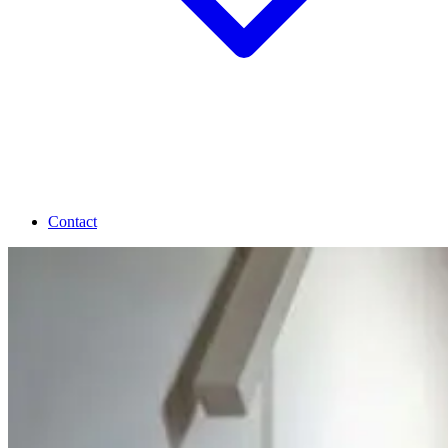
Contact
Stijlen
Alle stijlen
Betonlook
Houtlook
Leatherlook
Staallook
Projecten
Alle projecten
Open trappen