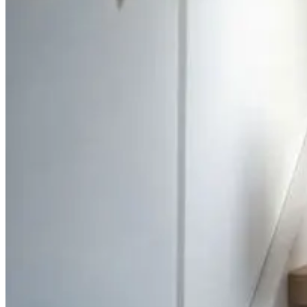
Dichte trappen
Spiltrappen
Tips & tricks
Alle artikelen
Inspiratiegids aanvragen
Soorten trappen
Open trap
Dichte trap
Spiltrap
Meer informatie
Materialen & kwaliteit
Werkwijze
Veelgestelde vragen
Het bedrijf
Over ons
Ons team
Vacatures