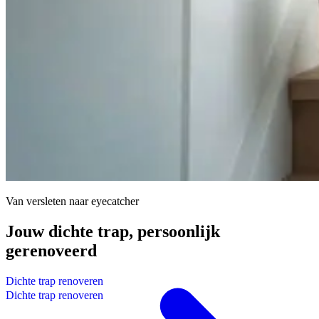
Van versleten naar eyecatcher
Jouw dichte trap,
persoonlijk
gerenoveerd
D
i
c
h
t
e
t
r
a
p
r
e
n
o
v
e
r
e
n