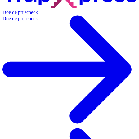
D
o
e
d
e
p
r
i
j
s
c
h
e
c
k