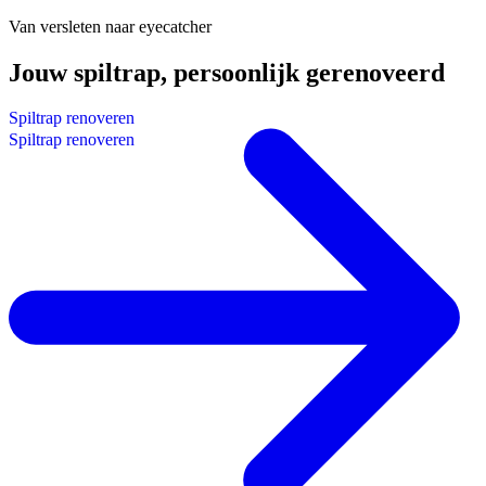
Van versleten naar eyecatcher
Jouw spiltrap,
persoonlijk
gerenoveerd
S
p
i
l
t
r
a
p
r
e
n
o
v
e
r
e
n