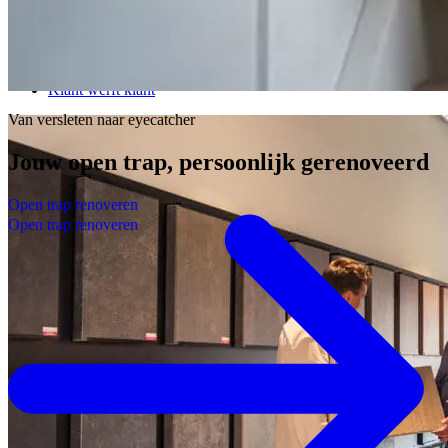
Kwaliteit & service
Werkgebied
Onze garantie
Klant werft klant
Van versleten naar eyecatcher
Jouw open trap,
persoonlijk
gerenoveerd
O
p
e
n
t
r
a
p
r
e
n
o
v
e
r
e
n