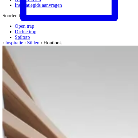
Inspiratiegids aanvragen
Soorten trappen
Open trap
Dichte trap
Spiltrap
›
Inspiratie
›
Stijlen
›
Houtlook
Meer informatie
Materialen & kwaliteit
Werkwijze
Veelgestelde vragen
Het bedrijf
Over ons
Ons team
Vacatures
Kwaliteit & service
Werkgebied
Onze garantie
Klant werft klant