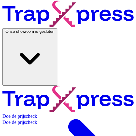
Onze showroom is gesloten
D
o
e
d
e
p
r
i
j
s
c
h
e
c
k