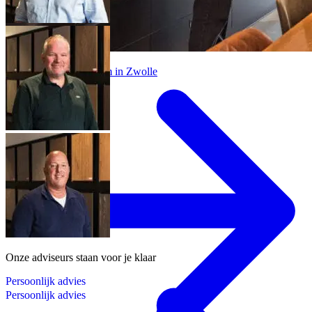
Bezoek onze showroom in Zwolle
Onze adviseurs staan voor je klaar
P
e
r
s
o
o
n
l
i
j
k
a
d
v
i
e
s