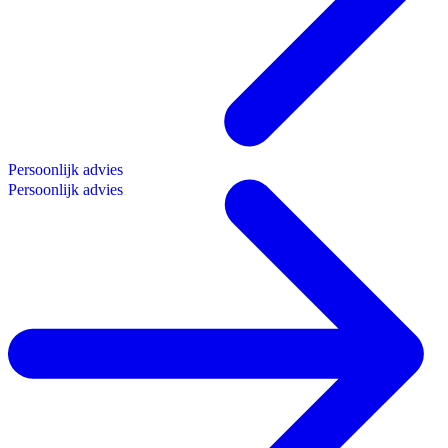
P
e
r
s
o
o
n
l
i
j
k
a
d
v
i
e
s