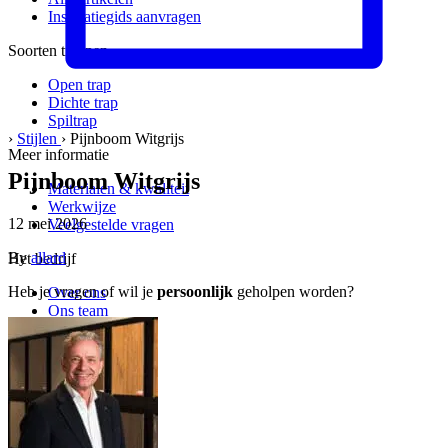
Inspiratiegids aanvragen
Soorten trappen
Open trap
Dichte trap
Spiltrap
›
Stijlen
›
Pijnboom Witgrijs
Meer informatie
Pijnboom Witgrijs
Materialen & kwaliteit
Werkwijze
12 mei 2026
Veelgestelde vragen
By
allard
Het bedrijf
Heb je vragen of wil je
persoonlijk
geholpen worden?
Over ons
Ons team
Vacatures
Kwaliteit & service
Werkgebied
Onze garantie
Klant werft klant