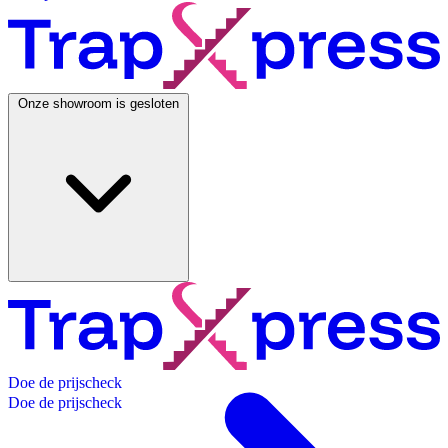
Onze showroom is gesloten
D
o
e
d
e
p
r
i
j
s
c
h
e
c
k