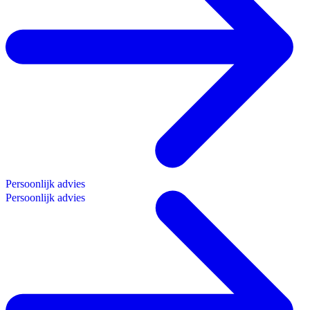
P
e
r
s
o
o
n
l
i
j
k
a
d
v
i
e
s