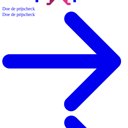
D
o
e
d
e
p
r
i
j
s
c
h
e
c
k