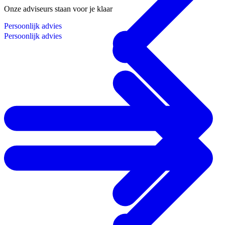
Onze adviseurs staan voor je klaar
P
e
r
s
o
o
n
l
i
j
k
a
d
v
i
e
s