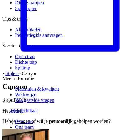
Dichte trappen
Spiltrappen
Tips & tricks
Alle artikelen
Inspiratiegids aanvragen
Soorten trappen
Open trap
Dichte trap
Spiltrap
›
Stijlen
›
Canyon
Meer informatie
Canyon
Materialen & kwaliteit
Werkwijze
3 april 2026
Veelgestelde vragen
By
zekerzichtbaar
Het bedrijf
Heb je vragen of wil je
persoonlijk
geholpen worden?
Over ons
Ons team
Vacatures