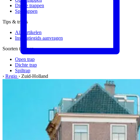
Dichte trappen
Spiltrappen
Tips & tricks
Alle artikelen
Inspiratiegids aanvragen
Soorten trappen
Open trap
Dichte trap
Spiltrap
›
Regio
›
Zuid-Holland
Meer informatie
Materialen & kwaliteit
Werkwijze
Veelgestelde vragen
Het bedrijf
Over ons
Ons team
Vacatures