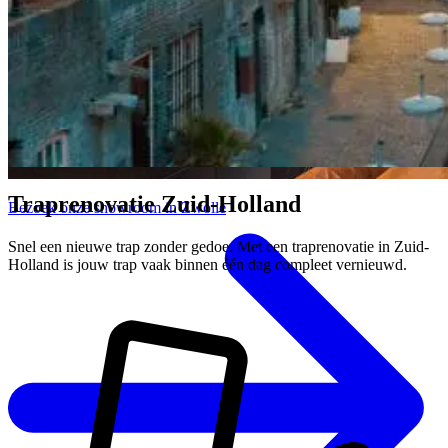
Traprenovatie Zuid-Holland
Bezoek onze showroom in Zwolle
Snel een nieuwe trap zonder gedoe. Met een traprenovatie in Zuid-
Holland is jouw trap vaak binnen één dag compleet vernieuwd.