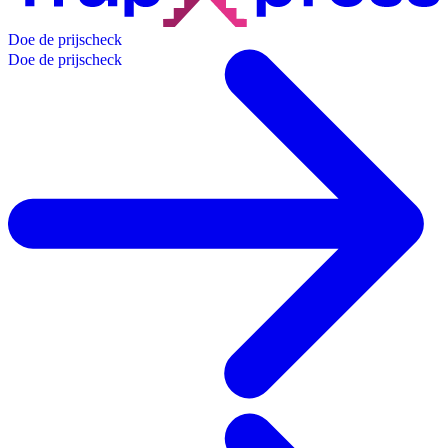
D
o
e
d
e
p
r
i
j
s
c
h
e
c
k