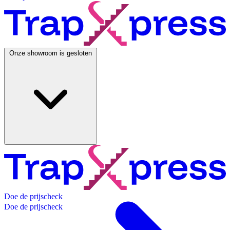
Onze showroom is gesloten
D
o
e
d
e
p
r
i
j
s
c
h
e
c
k