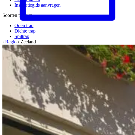
Inspiratiegids aanvragen
Soorten trappen
Open trap
Dichte trap
Spiltrap
›
Regio
›
Zeeland
Meer informatie
Materialen & kwaliteit
Werkwijze
Veelgestelde vragen
Het bedrijf
Over ons
Ons team
Vacatures
Kwaliteit & service
Werkgebied
Onze garantie
Klant werft klant