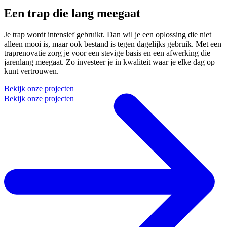
Een trap die lang meegaat
Je trap wordt intensief gebruikt. Dan wil je een oplossing die niet
alleen mooi is, maar ook bestand is tegen dagelijks gebruik. Met een
traprenovatie zorg je voor een stevige basis en een afwerking die
jarenlang meegaat. Zo investeer je in kwaliteit waar je elke dag op
kunt vertrouwen.
B
e
k
i
j
k
o
n
z
e
p
r
o
j
e
c
t
e
n