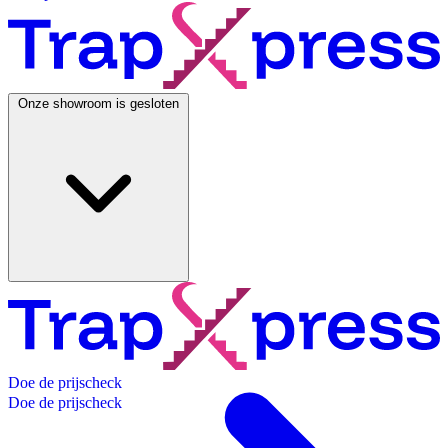
Onze showroom is gesloten
D
o
e
d
e
p
r
i
j
s
c
h
e
c
k