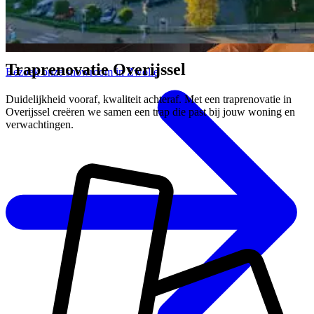
Traprenovatie Overijssel
Bezoek onze showroom in Zwolle
Duidelijkheid vooraf, kwaliteit achteraf. Met een traprenovatie in
Overijssel creëren we samen een trap die past bij jouw woning en
verwachtingen.