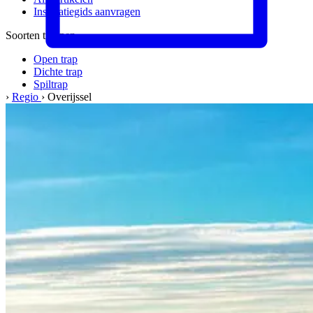
Inspiratiegids aanvragen
Soorten trappen
Open trap
Dichte trap
Spiltrap
›
Regio
›
Overijssel
Meer informatie
Materialen & kwaliteit
Werkwijze
Veelgestelde vragen
Het bedrijf
Over ons
Ons team
Vacatures
Kwaliteit & service
Werkgebied
Onze garantie
Klant werft klant