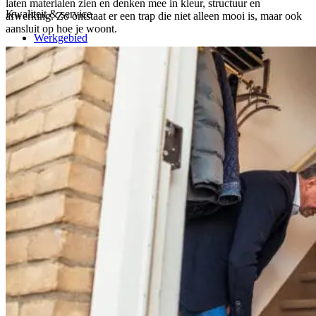
laten materialen zien en denken mee in kleur, structuur en
Kwaliteit & service
afwerking. Zo ontstaat er een trap die niet alleen mooi is, maar ook
aansluit op hoe je woont.
Werkgebied
Onze garantie
Klant werft klant