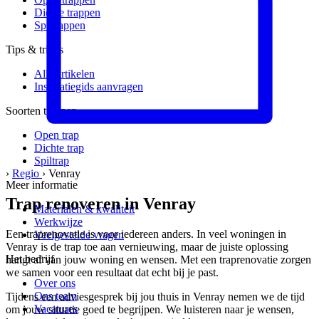
Dichte trappen
Spiltrappen
Tips & tricks
Alle artikelen
Inspiratiegids aanvragen
Soorten trappen
Open trap
Dichte trap
Spiltrap
›
Regio
›
Venray
Meer informatie
Trap renoveren in Venray
Materialen & kwaliteit
Werkwijze
Een traprenovatie is voor iedereen anders. In veel woningen in
Veelgestelde vragen
Venray is de trap toe aan vernieuwing, maar de juiste oplossing
Het bedrijf
hangt af van jouw woning en wensen. Met een traprenovatie zorgen
we samen voor een resultaat dat echt bij je past.
Over ons
Ons team
Tijdens een adviesgesprek bij jou thuis in Venray nemen we de tijd
Vacatures
om jouw situatie goed te begrijpen. We luisteren naar je wensen,