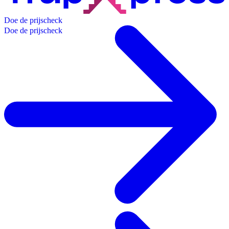
D
o
e
d
e
p
r
i
j
s
c
h
e
c
k