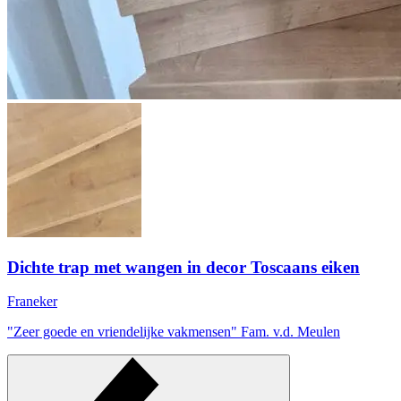
Dichte trap met wangen in decor Toscaans eiken
Franeker
"Zeer goede en vriendelijke vakmensen"
Fam. v.d. Meulen