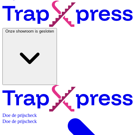
Onze showroom is gesloten
D
o
e
d
e
p
r
i
j
s
c
h
e
c
k