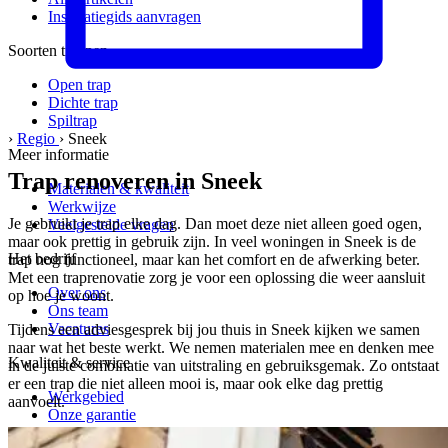
Inspiratiegids aanvragen
Soorten trappen
Open trap
Dichte trap
Spiltrap
›
Regio
›
Sneek
Meer informatie
Trap renoveren in Sneek
Materialen & kwaliteit
Werkwijze
Je gebruikt je trap elke dag. Dan moet deze niet alleen goed ogen,
Veelgestelde vragen
maar ook prettig in gebruik zijn. In veel woningen in Sneek is de
Het bedrijf
trap nog functioneel, maar kan het comfort en de afwerking beter.
Met een traprenovatie zorg je voor een oplossing die weer aansluit
Over ons
op hoe je woont.
Ons team
Vacatures
Tijdens een adviesgesprek bij jou thuis in Sneek kijken we samen
naar wat het beste werkt. We nemen materialen mee en denken mee
Kwaliteit & service
in de juiste combinatie van uitstraling en gebruiksgemak. Zo ontstaat
er een trap die niet alleen mooi is, maar ook elke dag prettig
Werkgebied
aanvoelt.
Onze garantie
Klant werft klant