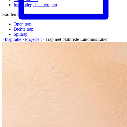
Inspiratiegids aanvragen
Soorten trappen
Open trap
Dichte trap
Spiltrap
›
Inspiratie
›
Projecten
›
Trap met bloktrede Landhuis Eiken
Meer informatie
Materialen & kwaliteit
Werkwijze
Veelgestelde vragen
Het bedrijf
Over ons
Ons team
Vacatures
Kwaliteit & service
Werkgebied
Onze garantie
Klant werft klant