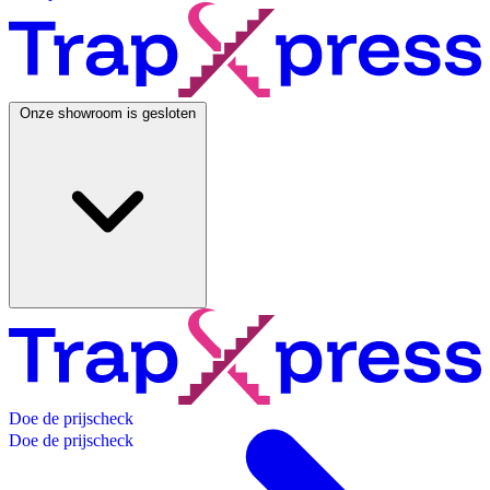
Onze showroom is gesloten
D
o
e
d
e
p
r
i
j
s
c
h
e
c
k