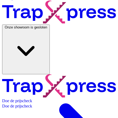
Onze showroom is gesloten
D
o
e
d
e
p
r
i
j
s
c
h
e
c
k