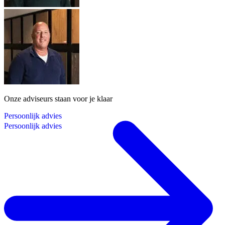
Onze adviseurs staan voor je klaar
P
e
r
s
o
o
n
l
i
j
k
a
d
v
i
e
s