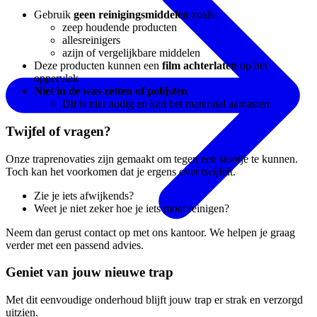
Gebruik
geen reinigingsmiddelen
zoals:
zeep houdende producten
allesreinigers
azijn of vergelijkbare middelen
Deze producten kunnen een
film achterlaten
op het
oppervlak
Niet in de was zetten of polijsten
Dit is niet nodig en kan het materiaal aantasten
Twijfel of vragen?
Onze traprenovaties zijn gemaakt om tegen een stootje te kunnen.
Toch kan het voorkomen dat je ergens over twijfelt.
Zie je iets afwijkends?
Weet je niet zeker hoe je iets moet reinigen?
Neem dan gerust contact op met ons kantoor. We helpen je graag
verder met een passend advies.
Geniet van jouw nieuwe trap
Met dit eenvoudige onderhoud blijft jouw trap er strak en verzorgd
uitzien.