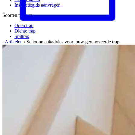
Inspiratiegids aanvragen
Soorten trappen
Open trap
Dichte trap
Spiltrap
›
Artikelen
›
Schoonmaakadvies voor jouw gerenoveerde trap
Meer informatie
Materialen & kwaliteit
Werkwijze
Veelgestelde vragen
Het bedrijf
Over ons
Ons team
Vacatures
Kwaliteit & service
Werkgebied
Onze garantie
Klant werft klant