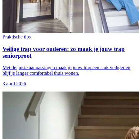
Praktische tips
Veilige trap voor ouderen: zo maak je jouw trap
seniorproof
Met de juiste aanpassingen maak je jouw trap een stuk veiliger en
blijf je langer comfortabel thuis wonen.
3 april 2026