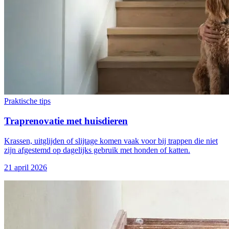
Praktische tips
Traprenovatie met huisdieren
Krassen, uitglijden of slijtage komen vaak voor bij trappen die niet
zijn afgestemd op dagelijks gebruik met honden of katten.
21 april 2026