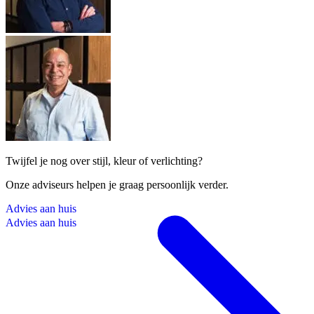
Twijfel je nog over stijl, kleur of verlichting?
Onze adviseurs helpen je graag persoonlijk verder.
A
d
v
i
e
s
a
a
n
h
u
i
s